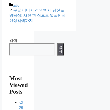
카
info
테
구글 이미지 검색/이제 당신도
고
명탐정! 사진 한 장으로 얼굴인식
리
신상검색까지
검색
검
색
Most
Viewed
Posts
결
제