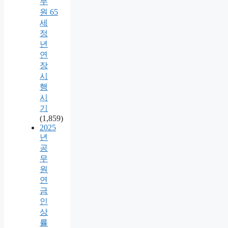
무
원 65
세
정
년
연
장
시
행
시
기
(1,859)
2025
년
공
무
원
연
금
인
상
률