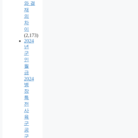
와 결
재
의
차
이
(2,173)
2024
년
군
인
월
급
2024
병
장
특
전
사
육
군
공
군