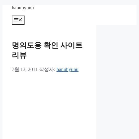
컨
hanuhyunu
텐
메
츠
뉴
로
건
너
명의도용 확인 사이트
뛰
기
리뷰
7월 13, 2011
작성자:
hanuhyunu