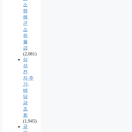
소
령
해
군
소
위
월
급
(2,081)
삼
성
전
자 주
가,
배
당
금
조
회
(1,945)
공