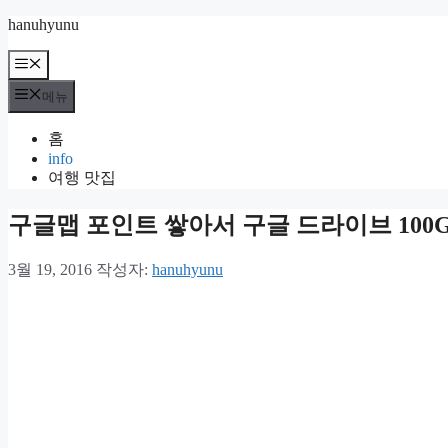
컨
hanuhyunu
텐
메
츠
뉴
로
메뉴
건
너
홈
뛰
info
기
여행 맛집
구글맵 포인트 쌓아서 구글 드라이브 100GB
3월 19, 2016
작성자:
hanuhyunu