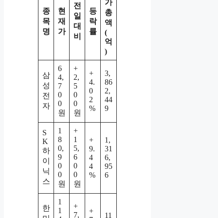
가
전
종
현
등
총
일
목
재
락
액
대
명
가
률
(
비
억
)
6
+
+
3,
삼
4,
2,
4.
86
성
7
5
0
2,
0
0
전
2
44
0
0
자
%
9
원
원
1
+
S
8
1
+
1,
K
0,
5,
9.
31
하
9
6
4
6,
이
0
0
4
95
닉
0
0
%
6
스
원
원
1
+
한
1
+
7,
11