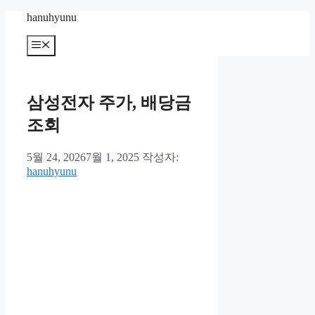
컨
hanuhyunu
텐
메
츠
뉴
로
건
너
삼성전자 주가, 배당금
뛰
기
조회
5월 24, 2026
7월 1, 2025
작성자:
hanuhyunu