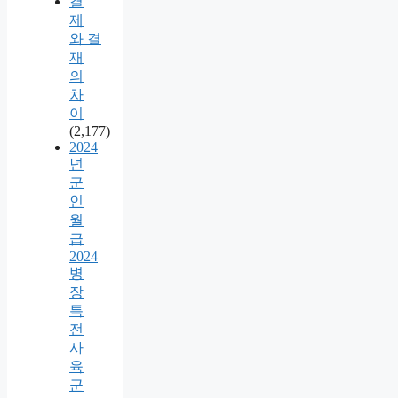
결
제
와 결
재
의
차
이
(2,177)
2024
년
군
인
월
급
2024
병
장
특
전
사
육
군