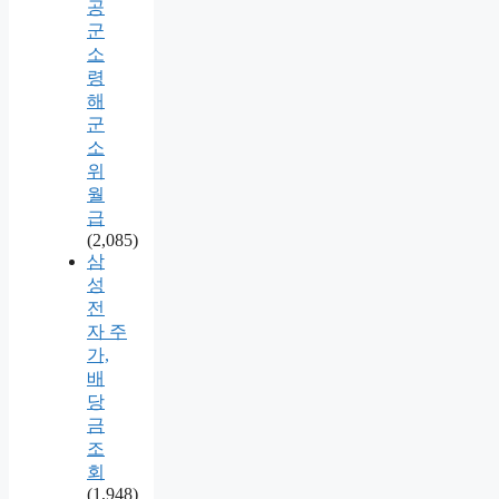
공
군
소
령
해
군
소
위
월
급
(2,085)
삼
성
전
자 주
가,
배
당
금
조
회
(1,948)