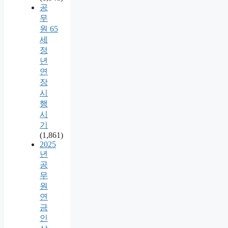
공
무
원 65
세
정
년
연
장
시
행
시
기
(1,861)
2025
년
공
무
원
연
금
인