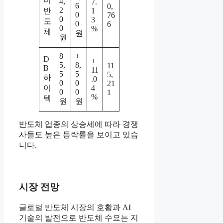
미
4,
7.
6
0,
2
반
1
0
76
0
3
도
0
6
0
%
체
원
원
8
+
D
+
5,
8,
11
B
11
5
5
5,
하
.0
0
0
21
이
4
0
0
1
%
텍
원
원
반도체 업종의 상승세에 따라 경쟁
사들도 높은 등락률을 보이고 있습
니다.
시장 전망
글로벌 반도체 시장의 호황과 AI
기술의 발전으로 반도체 수요는 지