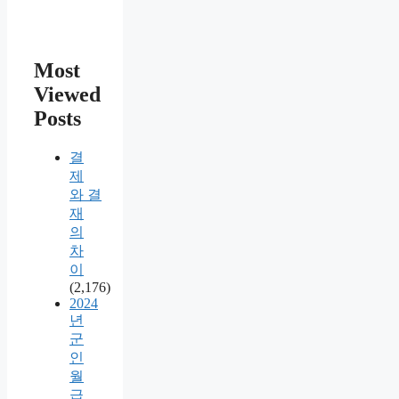
Most
Viewed
Posts
결
제
와 결
재
의
차
이
(2,176)
2024
년
군
인
월
급