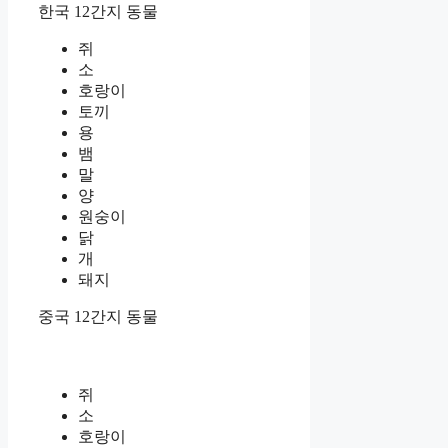
한국 12간지 동물
쥐
소
호랑이
토끼
용
뱀
말
양
원숭이
닭
개
돼지
중국 12간지 동물
쥐
소
호랑이