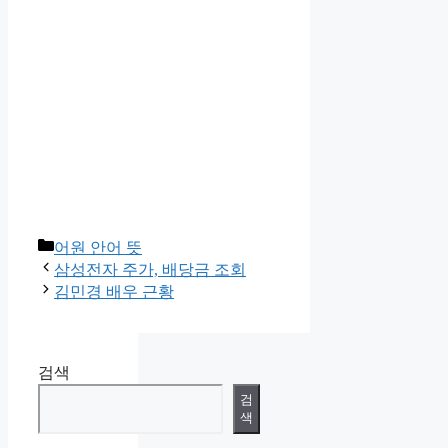
카
어원 안어 뜻
테
삼성전자 주가, 배당금 조회
고
김민경 배우 근황
리
검색
검
색