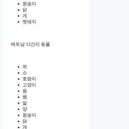
원숭이
닭
개
멧돼지
베트남 12간지 동물
쥐
소
호랑이
고양이
용
뱀
말
양
원숭이
닭
개