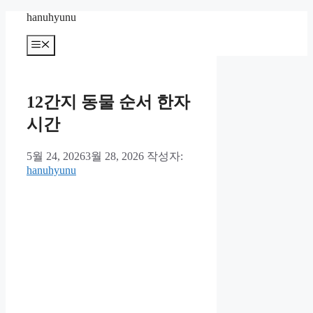
컨
hanuhyunu
텐
메
츠
뉴
로
건
너
12간지 동물 순서 한자
뛰
기
시간
5월 24, 2026
3월 28, 2026
작성자:
hanuhyunu