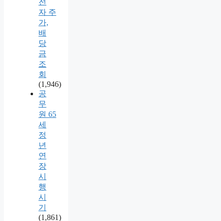
전
자 주
가,
배
당
금
조
회
(1,946)
공
무
원 65
세
정
년
연
장
시
행
시
기
(1,861)