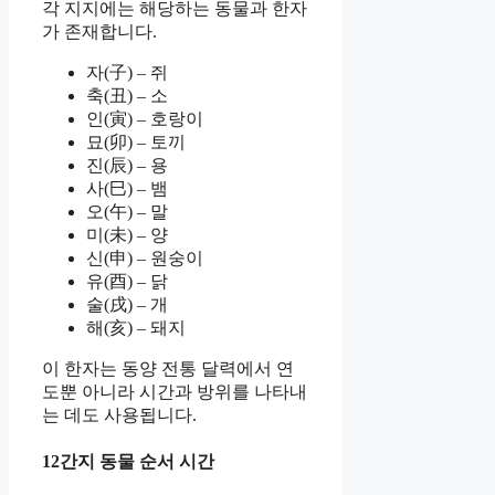
각 지지에는 해당하는 동물과 한자
가 존재합니다.
자(子) – 쥐
축(丑) – 소
인(寅) – 호랑이
묘(卯) – 토끼
진(辰) – 용
사(巳) – 뱀
오(午) – 말
미(未) – 양
신(申) – 원숭이
유(酉) – 닭
술(戌) – 개
해(亥) – 돼지
이 한자는 동양 전통 달력에서 연
도뿐 아니라 시간과 방위를 나타내
는 데도 사용됩니다.
12간지 동물 순서 시간