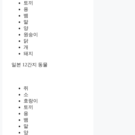
토끼
용
뱀
말
양
원숭이
닭
개
돼지
일본 12간지 동물
쥐
소
호랑이
토끼
용
뱀
말
양