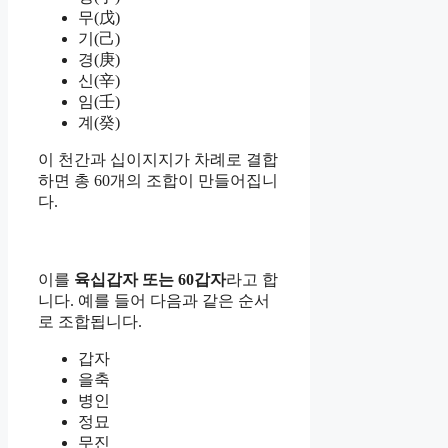
무(戊)
기(己)
경(庚)
신(辛)
임(壬)
계(癸)
이 천간과 십이지지가 차례로 결합
하면 총 60개의 조합이 만들어집니
다.
이를
육십갑자 또는 60갑자
라고 합
니다. 예를 들어 다음과 같은 순서
로 조합됩니다.
갑자
을축
병인
정묘
무진