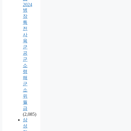
2024
병
장
특
전
사
육
군
공
군
소
령
해
군
소
위
월
급
(2,085)
삼
성