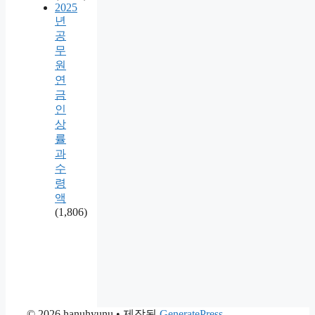
2025
년
공
무
원
연
금
인
상
률
과
수
령
액
(1,806)
© 2026 hanuhyunu
• 제작됨
GeneratePress